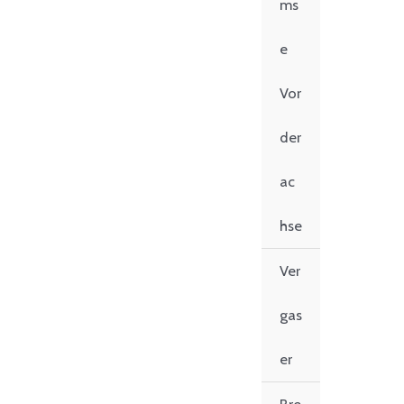
ms
e
Vor
der
ac
hse
Ver
gas
er