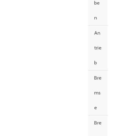
be
n
An
trie
b
Bre
ms
e
Bre