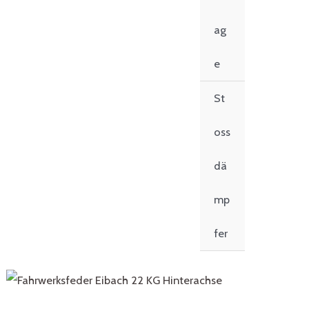
ag
e
St
oss
dä
mp
fer