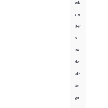
erk
sfe
der
n
Ra
da
ufh
än
gu