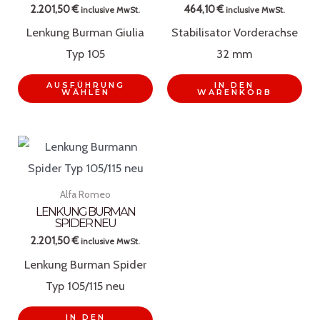
2.201,50
€
464,10
€
inclusive MwSt.
inclusive MwSt.
Lenkung Burman Giulia
Stabilisator Vorderachse
Typ 105
32 mm
Dieses
AUSFÜHRUNG
IN DEN
WÄHLEN
WARENKORB
Produkt
weist
mehrere
Varianten
auf.
Alfa Romeo
Die
LENKUNG BURMAN
SPIDER NEU
Optionen
2.201,50
€
inclusive MwSt.
können
Lenkung Burman Spider
auf
Typ 105/115 neu
der
Produktseite
IN DEN