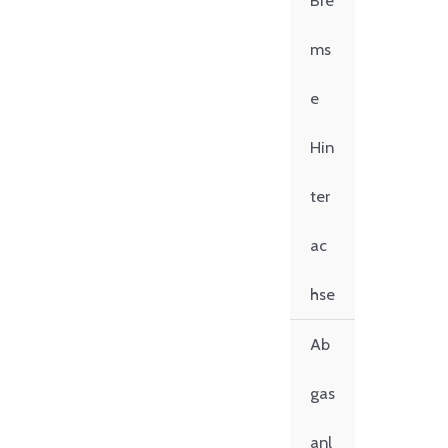
Bre
ms
e
Hin
ter
ac
hse
Ab
gas
anl