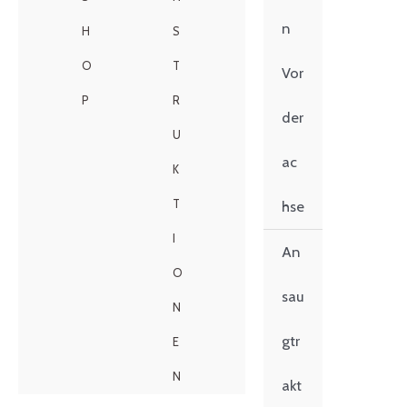
n
H
S
O
T
Vor
P
R
der
U
ac
K
T
hse
I
An
O
sau
N
gtr
E
N
akt