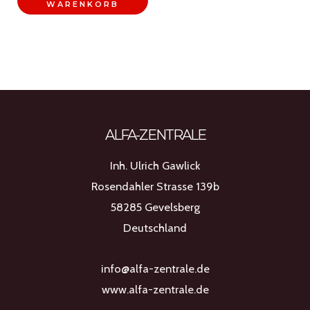
WARENKORB
gewählt
werden
ALFA-ZENTRALE
Inh. Ulrich Gawlick
Rosendahler Strasse 139b
58285 Gevelsberg
Deutschland
info@alfa-zentrale.de
www.alfa-zentrale.de