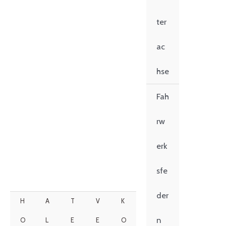
ter
ac
hse
Fah
rw
erk
sfe
der
H
A
T
V
K
n
O
L
E
E
O