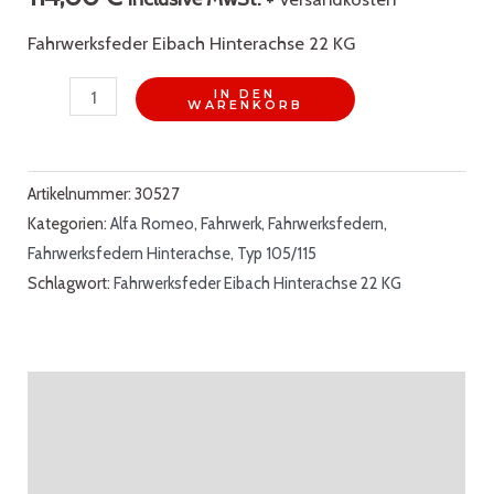
Fahrwerksfeder Eibach Hinterachse 22 KG
Fahrwerksfeder
IN DEN
WARENKORB
Eibach
Hinterachse
22
Artikelnummer:
30527
Kategorien:
Alfa Romeo
,
Fahrwerk
,
Fahrwerksfedern
,
KG
Fahrwerksfedern Hinterachse
,
Typ 105/115
Menge
Schlagwort:
Fahrwerksfeder Eibach Hinterachse 22 KG
Beschreibung
Zusätzliche Informationen