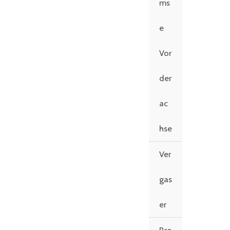
ms
e
Vor
der
ac
hse
Ver
gas
er