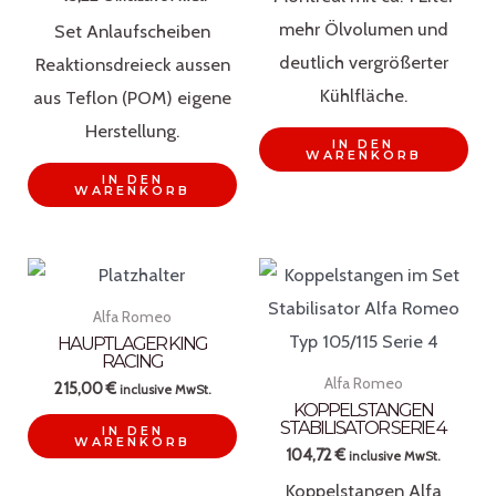
mehr Ölvolumen und
Set Anlaufscheiben
deutlich vergrößerter
Reaktionsdreieck aussen
Kühlfläche.
aus Teflon (POM) eigene
Herstellung.
IN DEN
WARENKORB
IN DEN
WARENKORB
Alfa Romeo
HAUPTLAGER KING
RACING
Alfa Romeo
215,00
€
inclusive MwSt.
KOPPELSTANGEN
STABILISATOR SERIE 4
IN DEN
WARENKORB
104,72
€
inclusive MwSt.
Koppelstangen Alfa