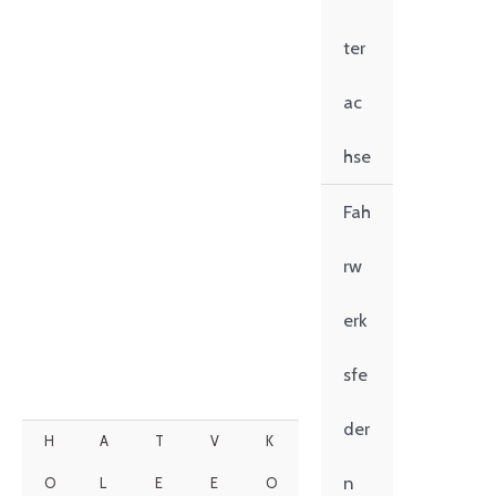
ter
ac
hse
Fah
rw
erk
sfe
der
H
A
T
V
K
n
O
L
E
E
O