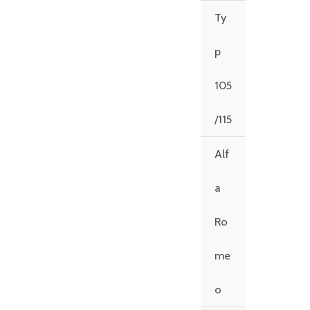
Zum
Ty
Inhalt
springen
p
105
/115
Alf
a
Ro
me
o