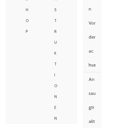
n
H
S
O
T
Vor
P
R
der
U
ac
K
T
hse
I
An
O
sau
N
gtr
E
N
akt