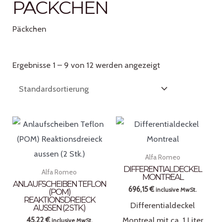
PÄCKCHEN
Päckchen
Ergebnisse 1 – 9 von 12 werden angezeigt
Alfa Romeo
DIFFERENTIALDECKEL
Alfa Romeo
MONTREAL
ANLAUFSCHEIBEN TEFLON
696,15
€
inclusive MwSt.
(POM)
REAKTIONSDREIECK
Differentialdeckel
AUSSEN (2 STK.)
Montreal mit ca. 1 Liter
45,22
€
inclusive MwSt.