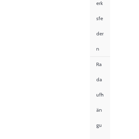
erk
sfe
der
n
Ra
da
ufh
än
gu