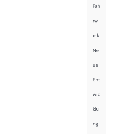
Fah
rw
erk
Ne
ue
Ent
wic
klu
ng