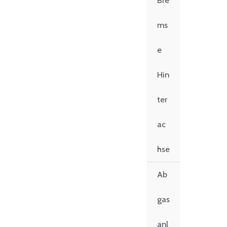
Bre
ms
e
Hin
ter
ac
hse
Ab
gas
anl