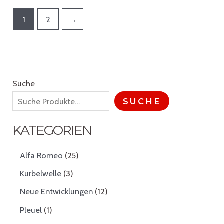
1
2
→
Suche
SUCHE
KATEGORIEN
2
Alfa Romeo
25
5
3
Kurbelwelle
3
P
P
r
1
Neue Entwicklungen
12
r
o
2
o
1
Pleuel
1
d
P
d
P