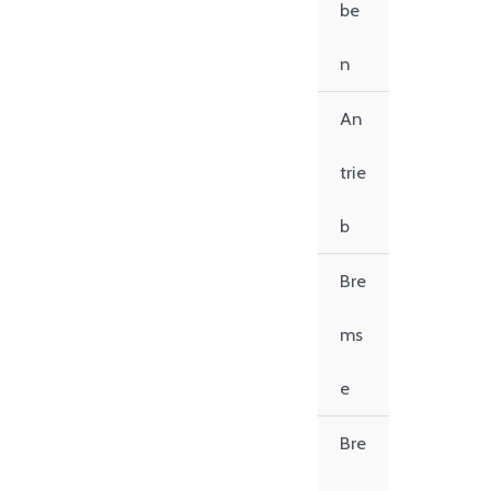
be
n
An
trie
b
Bre
ms
e
Bre