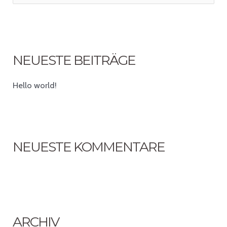
u
c
h
e
NEUESTE BEITRÄGE
n
Hello world!
n
a
c
h
NEUESTE KOMMENTARE
:
ARCHIV