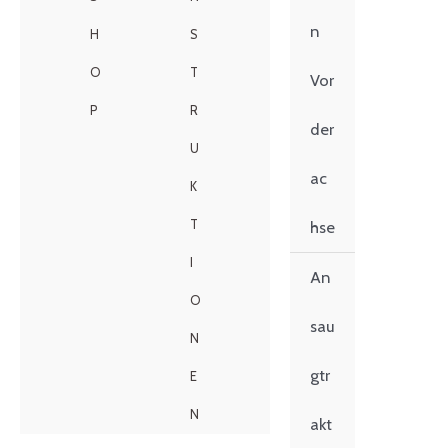
n
H
S
O
T
Vor
P
R
der
U
ac
K
T
hse
I
An
O
sau
N
gtr
E
N
akt