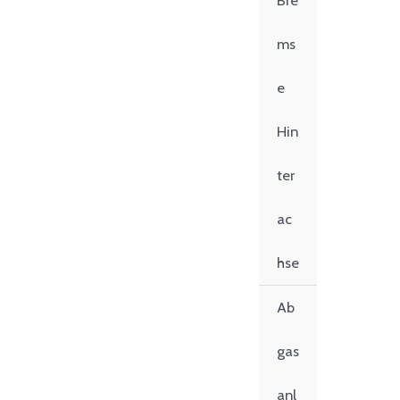
Bre
ms
e
Hin
ter
ac
hse
Ab
gas
anl