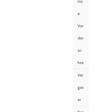
ms
e
Vor
der
ac
hse
Ver
gas
er