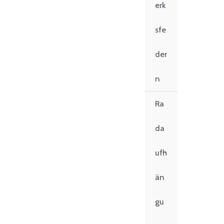
erk
sfe
der
n
Ra
da
ufh
än
gu