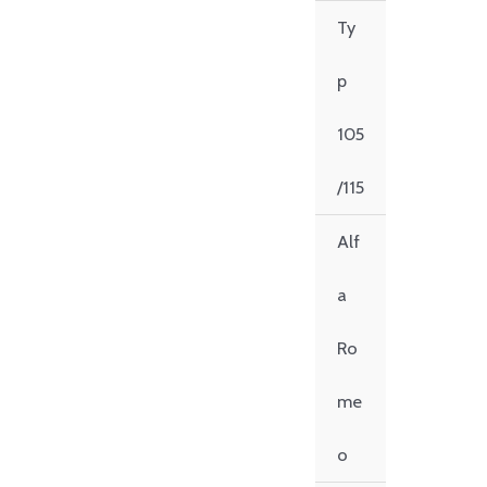
Zum
Ty
Inhalt
springen
p
105
/115
Alf
a
Ro
me
o