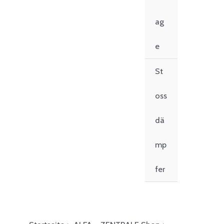
ag
e
St
oss
dä
mp
fer