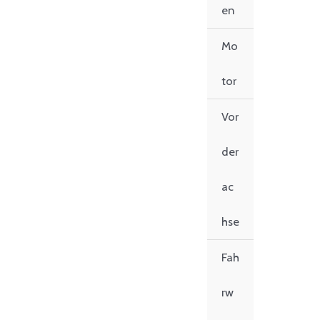
en
Mo
tor
Vor
der
ac
hse
Fah
rw