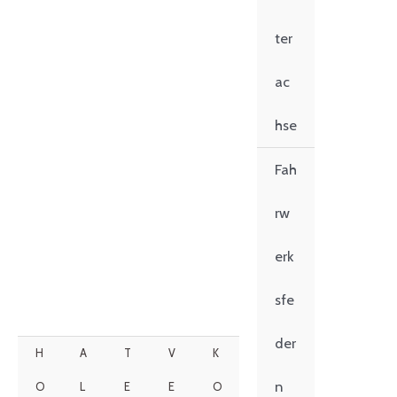
ter
ac
hse
Fah
rw
erk
sfe
der
H
A
T
V
K
n
O
L
E
E
O