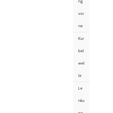
ng
vor
ne
Kur
bel
wel
le
Le
nku
ng