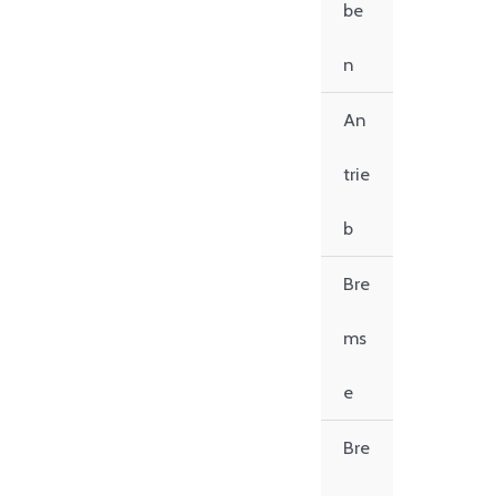
be
n
An
trie
b
Bre
ms
e
Bre