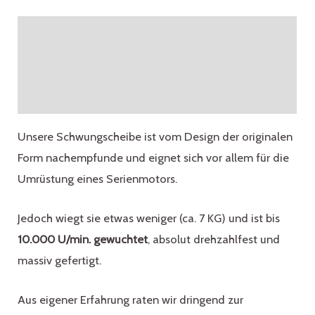
130
Zähne
Beschreibung
Menge
Zusätzliche Informationen
Rezensionen (0)
Unsere Schwungscheibe ist vom Design der originalen
Form nachempfunde und eignet sich vor allem für die
Umrüstung eines Serienmotors.
Jedoch wiegt sie etwas weniger (ca. 7 KG) und ist bis
10.000 U/min. gewuchtet
, absolut drehzahlfest und
massiv gefertigt.
Aus eigener Erfahrung raten wir dringend zur