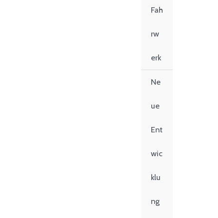
Fah
rw
erk
Ne
ue
Ent
wic
klu
ng