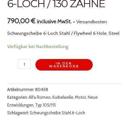
6-LOCH / 130 ZÄHNE
790,00
€
inclusive MwSt.
+ Versandkosten
Schwungscheibe 6-Loch Stahl / Flywheel 6 Hole, Steel
Verfügbar bei Nachbestellung
Schwungscheibe
IN DEN
WARENKORB
"Standard"
/
Stahl
Artikelnummer:
80458
Kategorien:
Alfa Romeo
,
Kurbelwelle
,
Motor
,
Neue
/
Entwicklungen
,
Typ 105/115
6-
Schlagwort:
Schwungscheibe Stahl 6-Loch
Loch
/