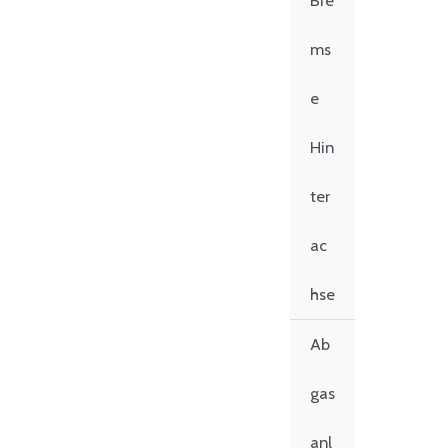
Bre
ms
e
Hin
ter
ac
hse
Ab
gas
anl