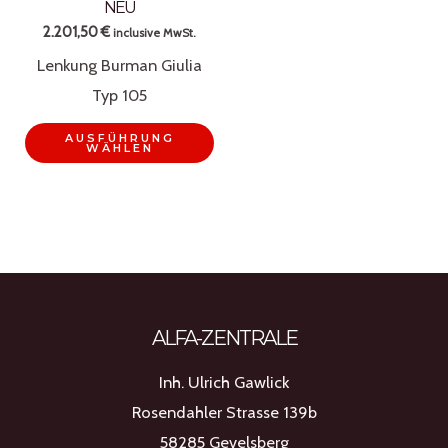
NEU
2.201,50
€
inclusive MwSt.
Lenkung Burman Giulia
Typ 105
Dieses
AUSFÜHRUNG
WÄHLEN
Produkt
weist
mehrere
Varianten
auf.
Die
ALFA-ZENTRALE
Optionen
können
Inh. Ulrich Gawlick
auf
Rosendahler Strasse 139b
der
58285 Gevelsberg