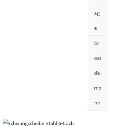
ag
e
St
oss
dä
mp
fer