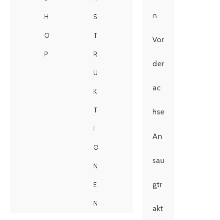
n
H
S
O
T
Vor
P
R
der
U
ac
K
T
hse
I
An
O
sau
N
gtr
E
N
akt