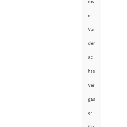
ms
e
Vor
der
ac
hse
Ver
gas
er