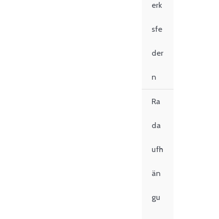
erk
sfe
der
n
Ra
da
ufh
än
gu