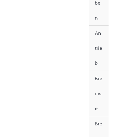
be
n
An
trie
b
Bre
ms
e
Bre