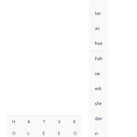
ter
ac
hse
Fah
rw
erk
sfe
der
H
A
T
V
K
n
O
L
E
E
O