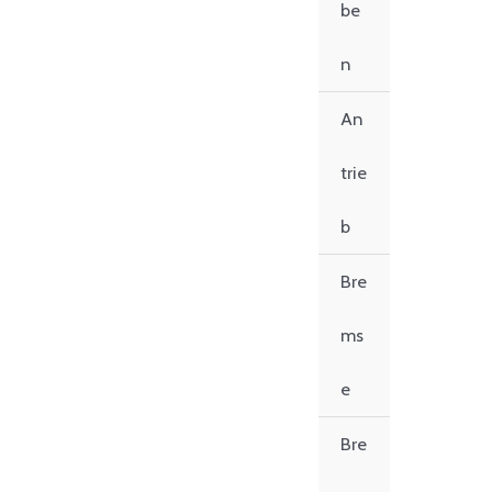
be
n
An
trie
b
Bre
ms
e
Bre