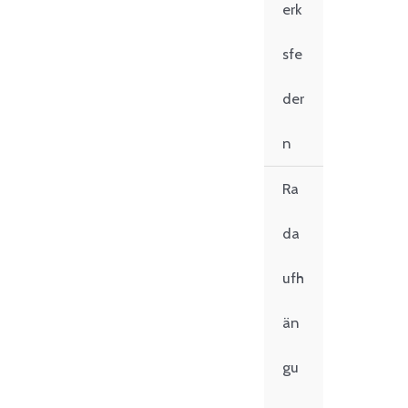
erk
sfe
der
n
Ra
da
ufh
än
gu