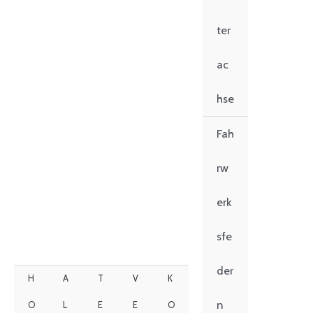
ter
ac
hse
Fah
rw
erk
sfe
der
H
A
T
V
K
n
O
L
E
E
O