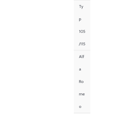
Zum
Ty
Inhalt
springen
p
105
/115
Alf
a
Ro
me
o