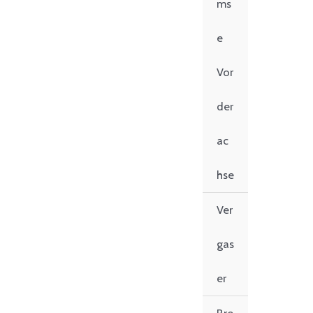
ms
e
Vor
der
ac
hse
Ver
gas
er