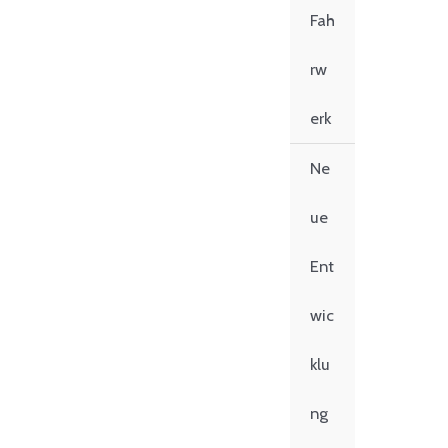
Fah
rw
erk
Ne
ue
Ent
wic
klu
ng