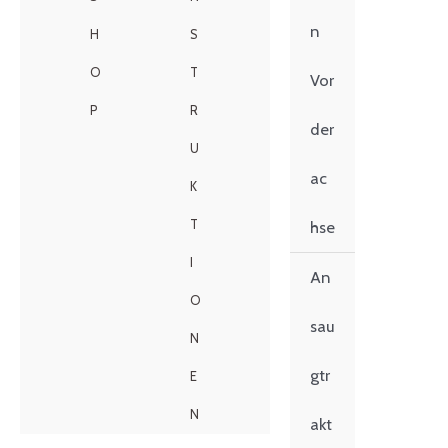
n
H
S
O
T
Vor
P
R
der
U
ac
K
T
hse
I
An
O
sau
N
gtr
E
N
akt