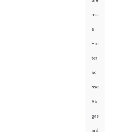
Bre
ms
e
Hin
ter
ac
hse
Ab
gas
anl