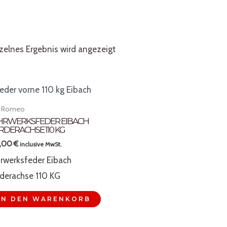
zelnes Ergebnis wird angezeigt
a Romeo
HRWERKSFEDER EIBACH
RDERACHSE 110 KG
5,00
€
inclusive MwSt.
rwerksfeder Eibach
derachse 110 KG
IN DEN WARENKORB