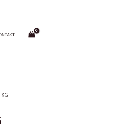
ONTAKT
0 KG
G