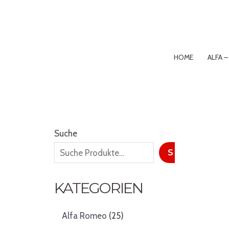
Zum
Inhalt
springen
HOME
ALFA 
Suche
SUCHE
KATEGORIEN
2
Alfa Romeo
25
5